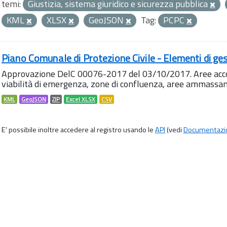
temi:
Giustizia, sistema giuridico e sicurezza pubblica
KML
XLSX
GeoJSON
Tag:
PCPC
Piano Comunale di Protezione Civile - Elementi di ges
Approvazione DelC 00076-2017 del 03/10/2017. Aree accog
viabilità di emergenza, zone di confluenza, aree ammass
KML
GeoJSON
ZIP
Excel XLSX
CSV
E' possibile inoltre accedere al registro usando le
API
(vedi
Documentazi