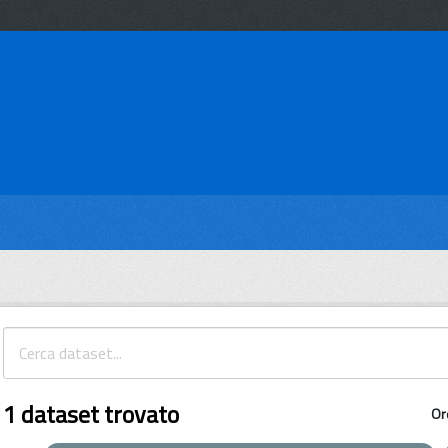
1 dataset trovato
Or