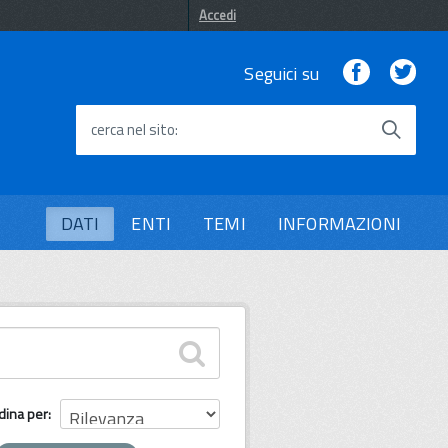
Accedi
Facebook
Twi
Seguici su
cerca nel sito
DATI
ENTI
TEMI
INFORMAZIONI
dina per