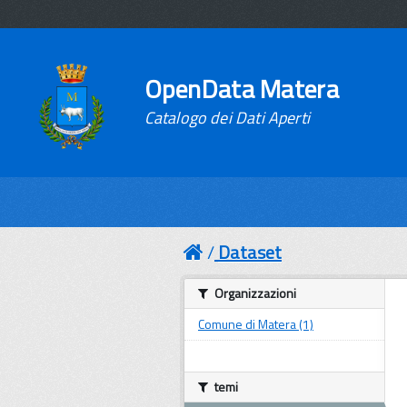
OpenData Matera
Catalogo dei Dati Aperti
Dataset
Organizzazioni
Comune di Matera (1)
temi