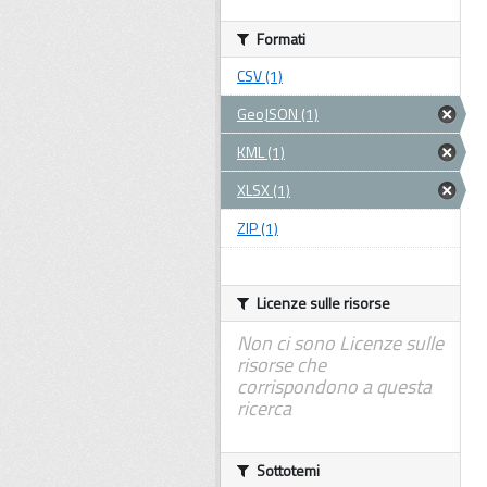
Formati
CSV (1)
GeoJSON (1)
KML (1)
XLSX (1)
ZIP (1)
Licenze sulle risorse
Non ci sono Licenze sulle
risorse che
corrispondono a questa
ricerca
Sottotemi