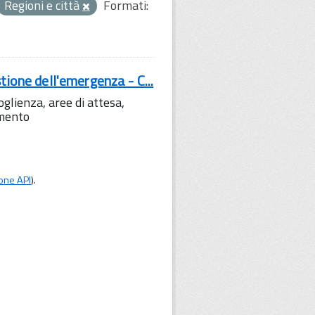
Regioni e città
Formati:
tione dell'emergenza - C...
lienza, aree di attesa,
amento
one API
).