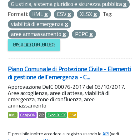
Giustizia, sistema giuridico e sicurezza pubblica
Formati:
KML
CSV
XLSX
Tag:
viabilità di emergenza
aree ammassamento
PCPC
RISULTATO DEL FILTRO
Piano Comunale di Protezione Civile - Elementi
di gestione dell'emergenza - C...
Approvazione DelC 00076-2017 del 03/10/2017.
Aree accoglienza, aree di attesa, viabilità di
emergenza, zone di confluenza, aree
ammassamento
KML
GeoJSON
ZIP
Excel XLSX
CSV
E' possibile inoltre accedere al registro usando le
API
(vedi