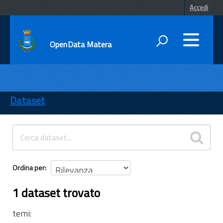
Accedi
OpenData Matera
DATI
ENTI
Dataset
TEMI
INFORMAZIONI
Ordina per
1 dataset trovato
temi: