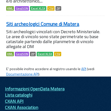
e/o architettonico,...
KML
GeoJSON
Excel XLSX
CSV
ZIP
Siti archeologici Comune di Matera
Siti archeologici vincolati con Decreto Ministeriale.
Le aree di vincolo sono state perimetrate su base
catastale partendo dalle planimetrie di vincolo
allegate al DM
KML
GeoJSON
ZIP
Excel XLSX
CSV
E' possibile inoltre accedere al registro usando le
API
(vedi
Documentazione API
).
Informazioni OpenData Matera
Lista cataloghi
CKAN API
CKAN Association