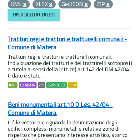
KML
XLSX
GeoJSON
ZIP
RISULTATO DEL FILTRO
Tratturi regi e tratturi e tratturelli comunali -
Comune di Matera
Tratturi regi e tratturi e tratturelli comunali.
Individuazione dei tratturi e dei tratturelli sottoposti
a tutela ai sensi della lett. m) art.142 del DM.42/04.
Il dato è stato...
KML
GeoJSON
ZIP
Excel XLSX
CSV
Beni monumentali art.10 D.Lgs. 42/04 -
Comune di Matera
Il file vettoriale riguarda la delimitazione degli
edifici, complessi monumetali e relative zone di
rispetto che presentano interesse artistico, storico