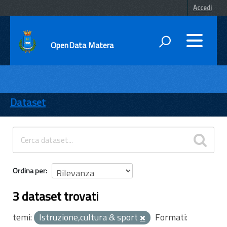
Accedi
OpenData Matera
DATI
ENTI
Dataset
TEMI
INFORMAZIONI
Ordina per
3 dataset trovati
temi:
Istruzione,cultura & sport
Formati: