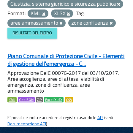
Giustizia, sistema giuridico e sicurezza pubblica
Formati:
KML
XLSX
Tag:
aree ammassamento
zone confluenza
RISULTATO DEL FILTRO
Piano Comunale di Protezione Civile - Elementi
di gestione dell'emergenza - C...
Approvazione DelC 00076-2017 del 03/10/2017.
Aree accoglienza, aree di attesa, viabilità di
emergenza, zone di confluenza, aree
ammassamento
KML
GeoJSON
ZIP
Excel XLSX
CSV
E' possibile inoltre accedere al registro usando le
API
(vedi
Documentazione API
).