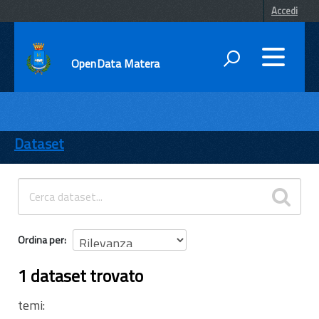
Accedi
OpenData Matera
DATI
ENTI
Dataset
TEMI
INFORMAZIONI
Ordina per
1 dataset trovato
temi: