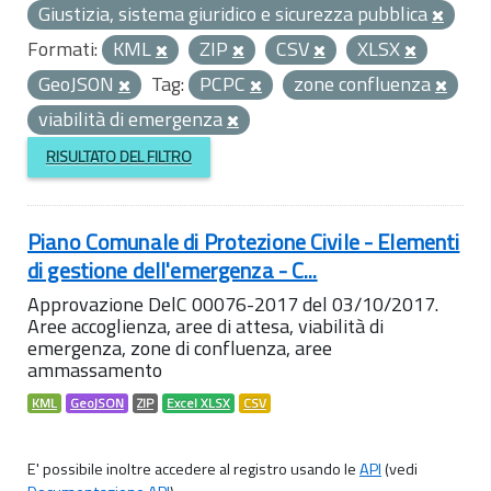
Giustizia, sistema giuridico e sicurezza pubblica
Formati:
KML
ZIP
CSV
XLSX
GeoJSON
Tag:
PCPC
zone confluenza
viabilità di emergenza
RISULTATO DEL FILTRO
Piano Comunale di Protezione Civile - Elementi
di gestione dell'emergenza - C...
Approvazione DelC 00076-2017 del 03/10/2017.
Aree accoglienza, aree di attesa, viabilità di
emergenza, zone di confluenza, aree
ammassamento
KML
GeoJSON
ZIP
Excel XLSX
CSV
E' possibile inoltre accedere al registro usando le
API
(vedi