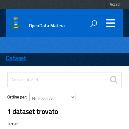
Accedi
OpenData Matera
DATI
ENTI
Dataset
TEMI
INFORMAZIONI
Ordina per
1 dataset trovato
temi: