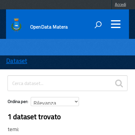
Accedi
OpenData Matera
DATI
ENTI
Dataset
TEMI
INFORMAZIONI
Ordina per
1 dataset trovato
temi: