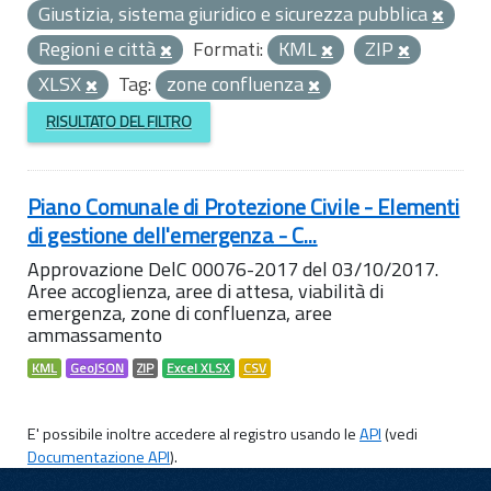
Giustizia, sistema giuridico e sicurezza pubblica
Regioni e città
Formati:
KML
ZIP
XLSX
Tag:
zone confluenza
RISULTATO DEL FILTRO
Piano Comunale di Protezione Civile - Elementi
di gestione dell'emergenza - C...
Approvazione DelC 00076-2017 del 03/10/2017.
Aree accoglienza, aree di attesa, viabilità di
emergenza, zone di confluenza, aree
ammassamento
KML
GeoJSON
ZIP
Excel XLSX
CSV
E' possibile inoltre accedere al registro usando le
API
(vedi
Documentazione API
).