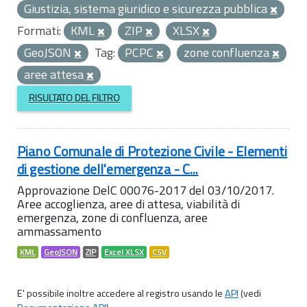
Giustizia, sistema giuridico e sicurezza pubblica
Formati:
KML
ZIP
XLSX
GeoJSON
Tag:
PCPC
zone confluenza
aree attesa
RISULTATO DEL FILTRO
Piano Comunale di Protezione Civile - Elementi
di gestione dell'emergenza - C...
Approvazione DelC 00076-2017 del 03/10/2017.
Aree accoglienza, aree di attesa, viabilità di
emergenza, zone di confluenza, aree
ammassamento
KML
GeoJSON
ZIP
Excel XLSX
CSV
E' possibile inoltre accedere al registro usando le
API
(vedi