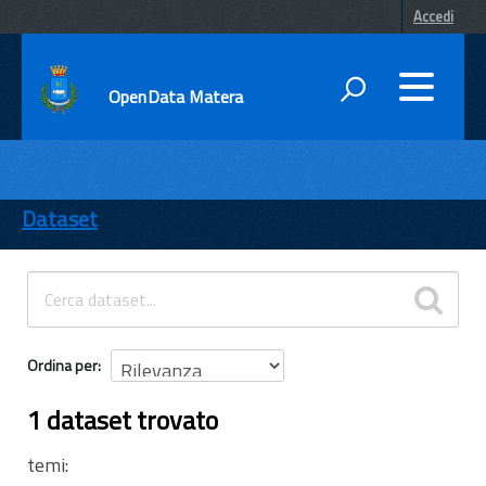
Accedi
OpenData Matera
DATI
ENTI
Dataset
TEMI
INFORMAZIONI
Ordina per
1 dataset trovato
temi: