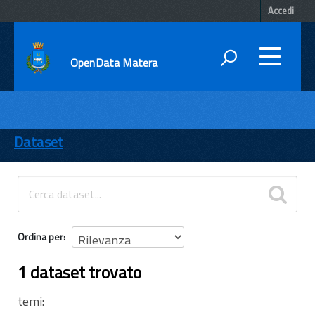
Accedi
OpenData Matera
DATI
ENTI
Dataset
TEMI
INFORMAZIONI
Ordina per
1 dataset trovato
temi: