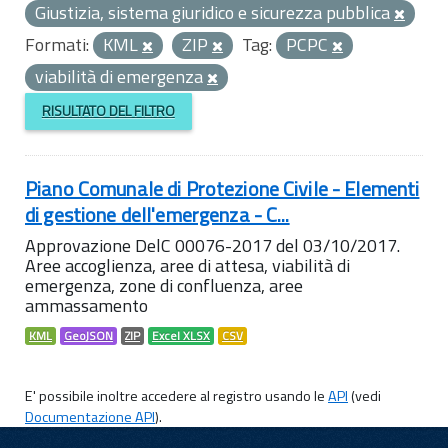
Giustizia, sistema giuridico e sicurezza pubblica
Formati:
KML
ZIP
Tag:
PCPC
viabilità di emergenza
RISULTATO DEL FILTRO
Piano Comunale di Protezione Civile - Elementi
di gestione dell'emergenza - C...
Approvazione DelC 00076-2017 del 03/10/2017.
Aree accoglienza, aree di attesa, viabilità di
emergenza, zone di confluenza, aree
ammassamento
KML
GeoJSON
ZIP
Excel XLSX
CSV
E' possibile inoltre accedere al registro usando le
API
(vedi
Documentazione API
).