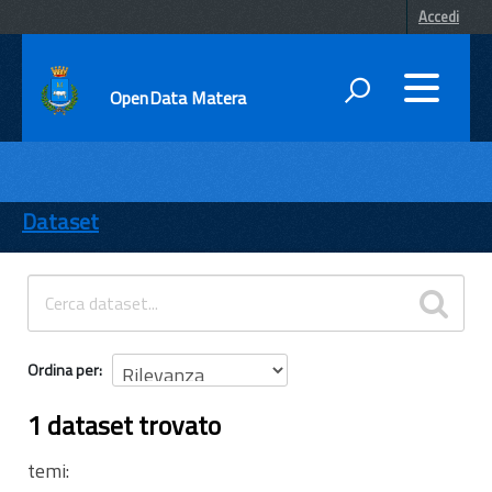
Accedi
OpenData Matera
DATI
ENTI
Dataset
TEMI
INFORMAZIONI
Ordina per
1 dataset trovato
temi: