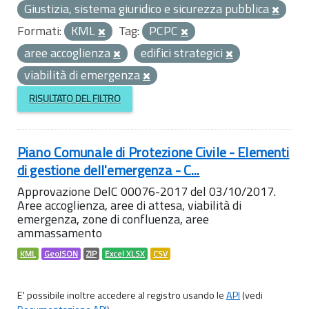
Giustizia, sistema giuridico e sicurezza pubblica
Formati:
KML
Tag:
PCPC
aree accoglienza
edifici strategici
viabilità di emergenza
RISULTATO DEL FILTRO
Piano Comunale di Protezione Civile - Elementi
di gestione dell'emergenza - C...
Approvazione DelC 00076-2017 del 03/10/2017.
Aree accoglienza, aree di attesa, viabilità di
emergenza, zone di confluenza, aree
ammassamento
KML
GeoJSON
ZIP
Excel XLSX
CSV
E' possibile inoltre accedere al registro usando le
API
(vedi