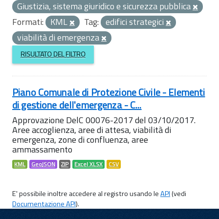
Giustizia, sistema giuridico e sicurezza pubblica
Formati:
KML
Tag:
edifici strategici
viabilità di emergenza
RISULTATO DEL FILTRO
Piano Comunale di Protezione Civile - Elementi
di gestione dell'emergenza - C...
Approvazione DelC 00076-2017 del 03/10/2017.
Aree accoglienza, aree di attesa, viabilità di
emergenza, zone di confluenza, aree
ammassamento
KML
GeoJSON
ZIP
Excel XLSX
CSV
E' possibile inoltre accedere al registro usando le
API
(vedi
Documentazione API
).