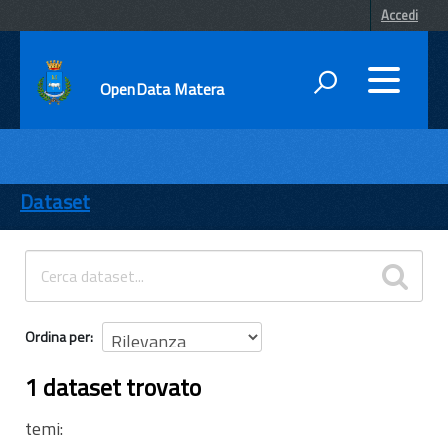
Accedi
OpenData Matera
DATI
ENTI
Dataset
TEMI
INFORMAZIONI
Ordina per
1 dataset trovato
temi: