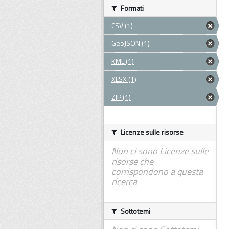
Formati
CSV (1)
GeoJSON (1)
KML (1)
XLSX (1)
ZIP (1)
Licenze sulle risorse
Non ci sono Licenze sulle
risorse che
corrispondono a questa
ricerca
Sottotemi