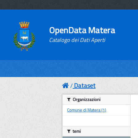
OpenData Matera
Catalogo dei Dati Aperti
Dataset
Organizzazioni
Comune di Matera (1)
temi