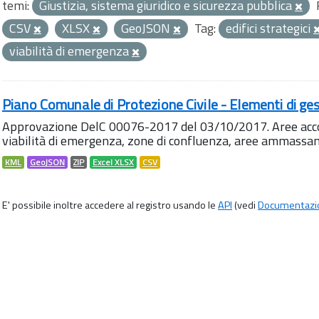
temi:
Giustizia, sistema giuridico e sicurezza pubblica
CSV
XLSX
GeoJSON
Tag:
edifici strategici
viabilità di emergenza
Piano Comunale di Protezione Civile - Elementi di ges
Approvazione DelC 00076-2017 del 03/10/2017. Aree accog
viabilità di emergenza, zone di confluenza, aree ammass
KML
GeoJSON
ZIP
Excel XLSX
CSV
E' possibile inoltre accedere al registro usando le
API
(vedi
Documentazi