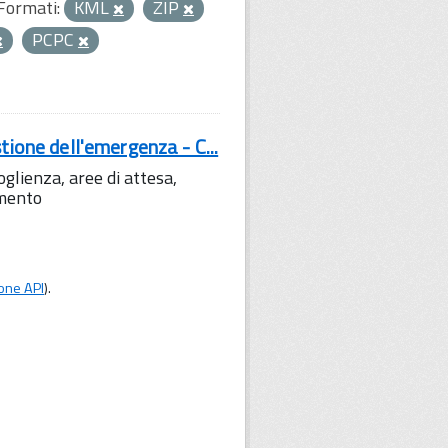
Formati:
KML
ZIP
PCPC
tione dell'emergenza - C...
lienza, aree di attesa,
amento
one API
).