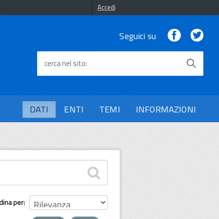
Accedi
Facebook
Twi
Seguici su
cerca nel sito
DATI
ENTI
TEMI
INFORMAZIONI
dina per