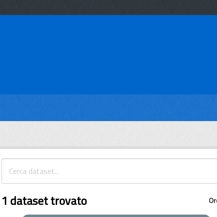
1 dataset trovato
Or