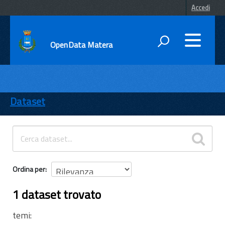
Accedi
OpenData Matera
DATI
ENTI
Dataset
TEMI
INFORMAZIONI
Ordina per
1 dataset trovato
temi: