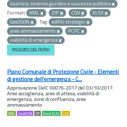
Giustizia, sistema giuridico e sicurezza pubblica
Formati:
KML
ZIP
CSV
XLSX
GeoJSON
Tag:
edifici strategici
aree ammassamento
PCPC
viabilità di emergenza
RISULTATO DEL FILTRO
Piano Comunale di Protezione Civile - Elementi
di gestione dell'emergenza - C...
Approvazione DelC 00076-2017 del 03/10/2017.
Aree accoglienza, aree di attesa, viabilità di
emergenza, zone di confluenza, aree
ammassamento
KML
GeoJSON
ZIP
Excel XLSX
CSV