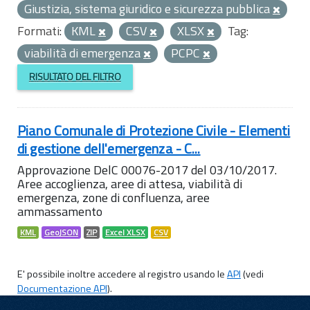
Giustizia, sistema giuridico e sicurezza pubblica
Formati:
KML
CSV
XLSX
Tag:
viabilità di emergenza
PCPC
RISULTATO DEL FILTRO
Piano Comunale di Protezione Civile - Elementi
di gestione dell'emergenza - C...
Approvazione DelC 00076-2017 del 03/10/2017.
Aree accoglienza, aree di attesa, viabilità di
emergenza, zone di confluenza, aree
ammassamento
KML
GeoJSON
ZIP
Excel XLSX
CSV
E' possibile inoltre accedere al registro usando le
API
(vedi
Documentazione API
).