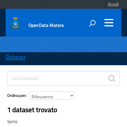
Accedi
OpenData Matera
DATI
ENTI
Dataset
TEMI
INFORMAZIONI
Ordina per
1 dataset trovato
temi: