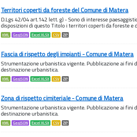
Territori coperti da foreste del Comune di Matera
D.Lgs 42/04 art.142 lett. g) - Sono di interesse paesaggisti
disposizioni di questo Titolo i territori coperti da foreste e 
KML
GeoJSON
Excel XLSX
CSV
ZIP
Fascia di rispetto degli impianti - Comune di Matera
Strumentazione urbanistica vigente. Pubblicazione ai fini del
destinazione urbanistica.
KML
GeoJSON
Excel XLSX
CSV
ZIP
Zona di rispetto cimiteriale - Comune di Matera
Strumentazione urbanistica vigente. Pubblicazione ai fini del
destinazione urbanistica.
KML
GeoJSON
Excel XLSX
CSV
ZIP