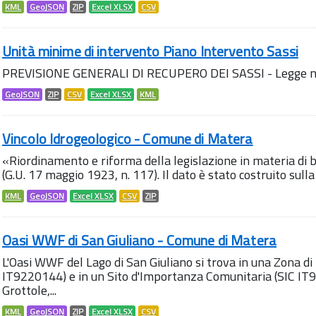
KML
GeoJSON
ZIP
Excel XLSX
CSV
Unità minime di intervento Piano Intervento Sassi
PREVISIONE GENERALI DI RECUPERO DEI SASSI - Legge n
GeoJSON
ZIP
CSV
Excel XLSX
KML
Vincolo Idrogeologico - Comune di Matera
«Riordinamento e riforma della legislazione in materia di b
(G.U. 17 maggio 1923, n. 117). Il dato è stato costruito sulla
KML
GeoJSON
Excel XLSX
CSV
ZIP
Oasi WWF di San Giuliano - Comune di Matera
L'Oasi WWF del Lago di San Giuliano si trova in una Zona d
IT9220144) e in un Sito d'Importanza Comunitaria (SIC IT
Grottole,...
KML
GeoJSON
ZIP
Excel XLSX
CSV