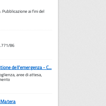
 Pubblicazione ai fini del
.771/86
tione dell'emergenza - C...
lienza, aree di attesa,
amento
i Matera