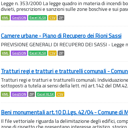
Legge n. 353/2000 La legge quadro in materia di incendi bo
divieti, prescrizioni e sanzioni sulle zone boschive e sui pasco
KML
GeoJSON
Excel XLSX
CSV
ZIP
Camere urbane - Piano di Recupero dei Rioni Sassi
PREVISIONE GENERALI DI RECUPERO DEI SASSI - Legge n
KML
GeoJSON
Excel XLSX
CSV
ZIP
Tratturi regi e tratturi e tratturelli comunali - Comu
Tratturi regi e tratturi e tratturelli comunali. Individuazione 
sottoposti a tutela ai sensi della lett. m) art.142 del DM.42/0
KML
GeoJSON
ZIP
Excel XLSX
CSV
Beni monumentali art.10 D.Lgs. 42/04 - Comune di 
Il file vettoriale riguarda la delimitazione degli edifici, co
zone di rispetto che presentano interesse artistico, storico e