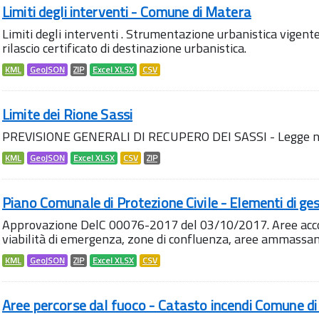
Limiti degli interventi - Comune di Matera
Limiti degli interventi . Strumentazione urbanistica vigente.
rilascio certificato di destinazione urbanistica.
KML
GeoJSON
ZIP
Excel XLSX
CSV
Limite dei Rione Sassi
PREVISIONE GENERALI DI RECUPERO DEI SASSI - Legge n
KML
GeoJSON
Excel XLSX
CSV
ZIP
Piano Comunale di Protezione Civile - Elementi di ges
Approvazione DelC 00076-2017 del 03/10/2017. Aree accog
viabilità di emergenza, zone di confluenza, aree ammass
KML
GeoJSON
ZIP
Excel XLSX
CSV
Aree percorse dal fuoco - Catasto incendi Comune d