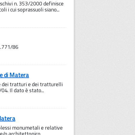
schivi n. 353/2000 definisce
li i cui soprassuoli siano...
.771/86
ne di Matera
dei tratturi e dei tratturelli
4. Il dato è stato...
Matera
mplessi monumetali e relative
/o architettonico,...