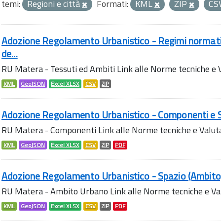
temi:
Regioni e città
Formati:
KML
ZIP
CS
Adozione Regolamento Urbanistico - Regimi normativi
de...
RU Matera - Tessuti ed Ambiti Link alle Norme tecniche e
KML
GeoJSON
Excel XLSX
CSV
ZIP
Adozione Regolamento Urbanistico - Componenti e 
RU Matera - Componenti Link alle Norme tecniche e Valu
KML
GeoJSON
Excel XLSX
CSV
ZIP
PDF
Adozione Regolamento Urbanistico - Spazio (Ambit
RU Matera - Ambito Urbano Link alle Norme tecniche e V
KML
GeoJSON
Excel XLSX
CSV
ZIP
PDF