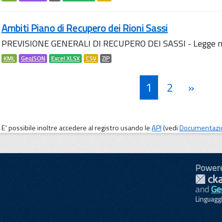
Ambiti Piano di Recupero dei Rioni Sassi
PREVISIONE GENERALI DI RECUPERO DEI SASSI - Legge n
KML
GeoJSON
Excel XLSX
CSV
ZIP
1
2
»
E' possibile inoltre accedere al registro usando le
API
(vedi
Documentazi
Power
and
Ge
Linguagg