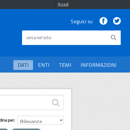
Accedi
Facebook
Twi
Seguici su
cerca nel sito
DATI
ENTI
TEMI
INFORMAZIONI
dina per