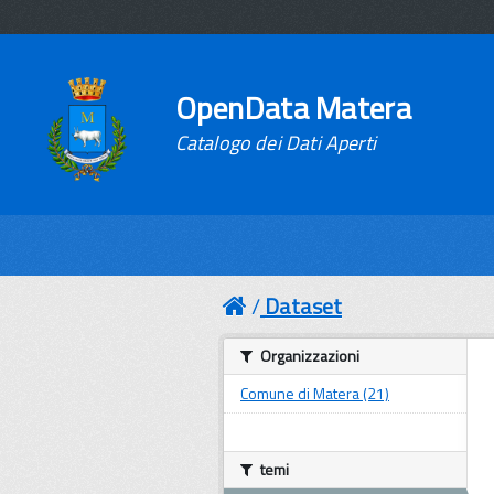
OpenData Matera
Catalogo dei Dati Aperti
Dataset
Organizzazioni
Comune di Matera (21)
temi