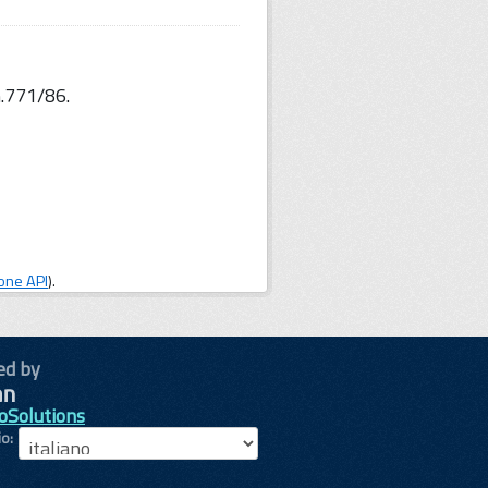
.771/86.
one API
).
ed by
oSolutions
io