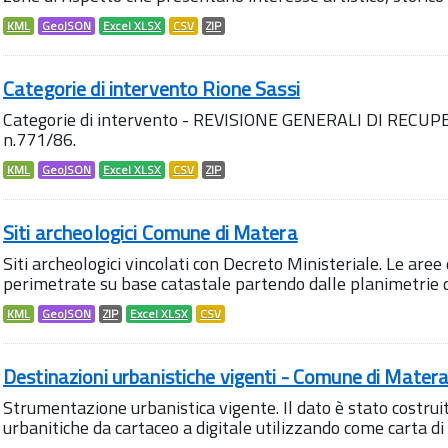
KML
GeoJSON
Excel XLSX
CSV
ZIP
Categorie di intervento Rione Sassi
Categorie di intervento - REVISIONE GENERALI DI RECUP
n.771/86.
KML
GeoJSON
Excel XLSX
CSV
ZIP
Siti archeologici Comune di Matera
Siti archeologici vincolati con Decreto Ministeriale. Le aree
perimetrate su base catastale partendo dalle planimetrie d
KML
GeoJSON
ZIP
Excel XLSX
CSV
Destinazioni urbanistiche vigenti - Comune di Mater
Strumentazione urbanistica vigente. Il dato è stato costrui
urbanitiche da cartaceo a digitale utilizzando come carta di ba