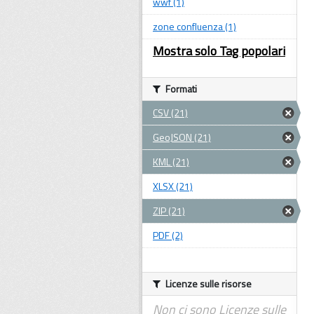
wwf (1)
zone confluenza (1)
Mostra solo Tag popolari
Formati
CSV (21)
GeoJSON (21)
KML (21)
XLSX (21)
ZIP (21)
PDF (2)
Licenze sulle risorse
Non ci sono Licenze sulle