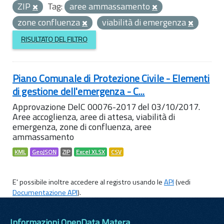
ZIP
Tag:
aree ammassamento
zone confluenza
viabilità di emergenza
RISULTATO DEL FILTRO
Piano Comunale di Protezione Civile - Elementi
di gestione dell'emergenza - C...
Approvazione DelC 00076-2017 del 03/10/2017.
Aree accoglienza, aree di attesa, viabilità di
emergenza, zone di confluenza, aree
ammassamento
KML
GeoJSON
ZIP
Excel XLSX
CSV
E' possibile inoltre accedere al registro usando le
API
(vedi
Documentazione API
).
Informazioni OpenData Matera