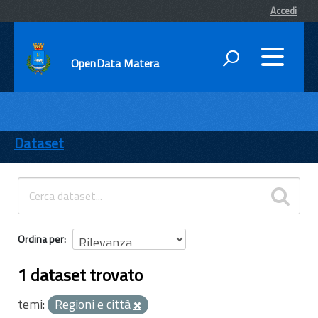
Accedi
OpenData Matera
DATI
ENTI
Dataset
TEMI
INFORMAZIONI
Ordina per
1 dataset trovato
temi:
Regioni e città