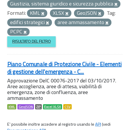
Giustizia, sistema giuridico e sicurezza pubblica
Formati:
KML
XLSX
GeoJSON
Tag:
edifici strategici
aree ammassamento
PCPC
RISULTATO DEL FILTRO
Piano Comunale di Protezione Civile - Elementi
di gestione dell'emergenza - C...
Approvazione DelC 00076-2017 del 03/10/2017.
Aree accoglienza, aree di attesa, viabilità di
emergenza, zone di confluenza, aree
ammassamento
KML
GeoJSON
ZIP
Excel XLSX
CSV
E' possibile inoltre accedere al registro usando le
API
(vedi