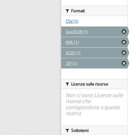
Formati
CSV (1)
GeoJSON (1)
KML (1)
XLSX (1)
ZIP (1)
Licenze sulle risorse
Non ci sono Licenze sulle
risorse che
corrispondono a questa
ricerca
Sottotemi