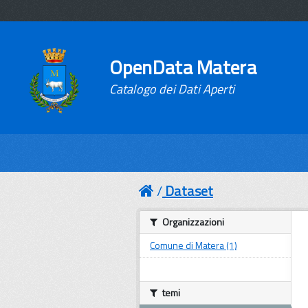
OpenData Matera
Catalogo dei Dati Aperti
Dataset
Organizzazioni
Comune di Matera (1)
temi