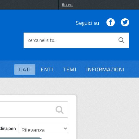
Accedi
Facebook
Twi
Seguici su
cerca nel sito
DATI
ENTI
TEMI
INFORMAZIONI
dina per