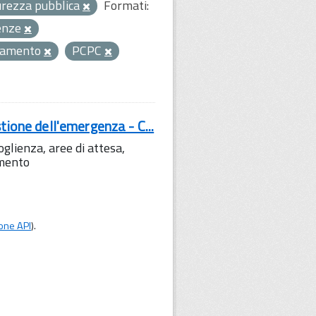
curezza pubblica
Formati:
enze
samento
PCPC
tione dell'emergenza - C...
lienza, aree di attesa,
amento
one API
).