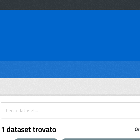
1 dataset trovato
Or