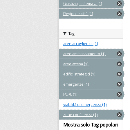
Giustizia, sistema ... (1)
Regioni e città (1)
Tag
aree accoglienza (1)
aree ammassamento (1)
aree attesa (1)
edifici strategici (1)
emergenze (1)
PCPC (1)
viabilità di emergenza (1)
zone confluenza (1)
Mostra solo Tag popolari