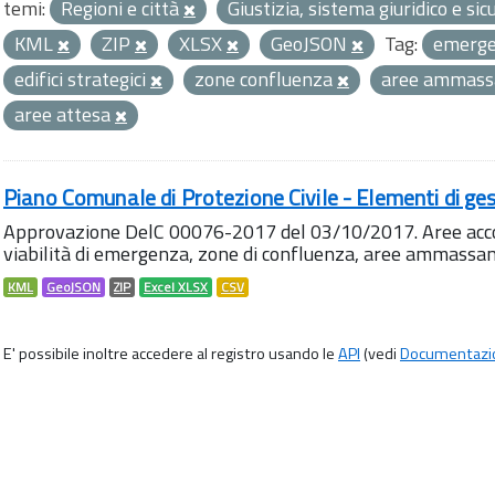
temi:
Regioni e città
Giustizia, sistema giuridico e si
KML
ZIP
XLSX
GeoJSON
Tag:
emerg
edifici strategici
zone confluenza
aree ammas
aree attesa
Piano Comunale di Protezione Civile - Elementi di ges
Approvazione DelC 00076-2017 del 03/10/2017. Aree accog
viabilità di emergenza, zone di confluenza, aree ammass
KML
GeoJSON
ZIP
Excel XLSX
CSV
E' possibile inoltre accedere al registro usando le
API
(vedi
Documentazi