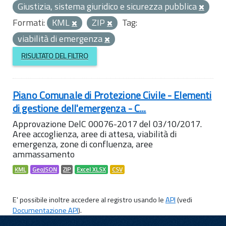
Giustizia, sistema giuridico e sicurezza pubblica
Formati:
KML
ZIP
Tag:
viabilità di emergenza
RISULTATO DEL FILTRO
Piano Comunale di Protezione Civile - Elementi
di gestione dell'emergenza - C...
Approvazione DelC 00076-2017 del 03/10/2017.
Aree accoglienza, aree di attesa, viabilità di
emergenza, zone di confluenza, aree
ammassamento
KML
GeoJSON
ZIP
Excel XLSX
CSV
E' possibile inoltre accedere al registro usando le
API
(vedi
Documentazione API
).