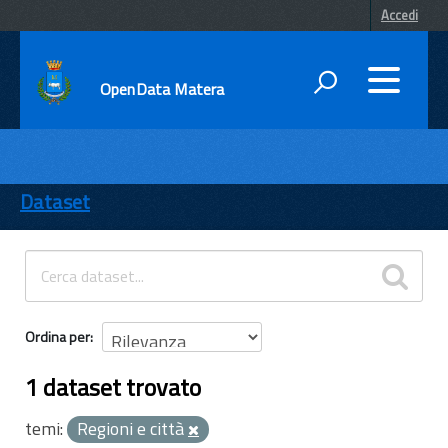
Accedi
OpenData Matera
DATI
ENTI
Dataset
TEMI
INFORMAZIONI
Ordina per
1 dataset trovato
temi:
Regioni e città