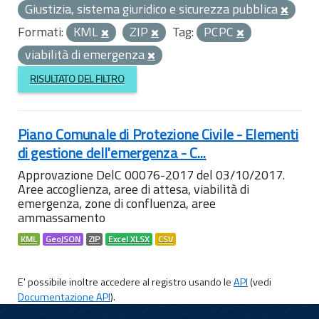
Giustizia, sistema giuridico e sicurezza pubblica
Formati:
KML
ZIP
Tag:
PCPC
viabilità di emergenza
RISULTATO DEL FILTRO
Piano Comunale di Protezione Civile - Elementi
di gestione dell'emergenza - C...
Approvazione DelC 00076-2017 del 03/10/2017.
Aree accoglienza, aree di attesa, viabilità di
emergenza, zone di confluenza, aree
ammassamento
KML
GeoJSON
ZIP
Excel XLSX
CSV
E' possibile inoltre accedere al registro usando le
API
(vedi
Documentazione API
).