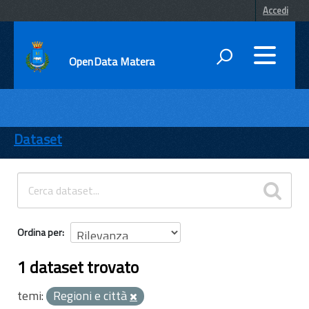
Accedi
OpenData Matera
DATI
ENTI
Dataset
TEMI
INFORMAZIONI
Ordina per
1 dataset trovato
temi:
Regioni e città