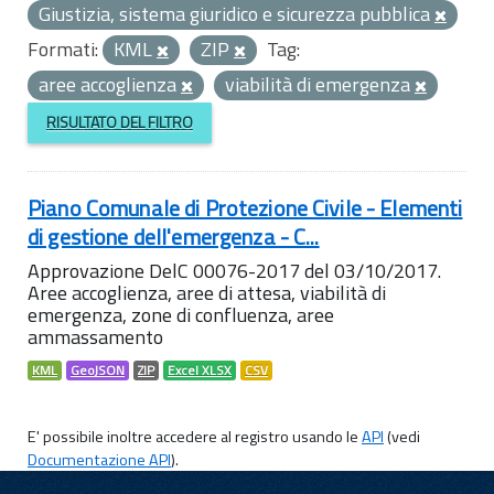
Giustizia, sistema giuridico e sicurezza pubblica
Formati:
KML
ZIP
Tag:
aree accoglienza
viabilità di emergenza
RISULTATO DEL FILTRO
Piano Comunale di Protezione Civile - Elementi
di gestione dell'emergenza - C...
Approvazione DelC 00076-2017 del 03/10/2017.
Aree accoglienza, aree di attesa, viabilità di
emergenza, zone di confluenza, aree
ammassamento
KML
GeoJSON
ZIP
Excel XLSX
CSV
E' possibile inoltre accedere al registro usando le
API
(vedi
Documentazione API
).