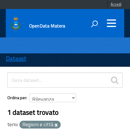
Accedi
OpenData Matera
DATI
ENTI
Dataset
TEMI
INFORMAZIONI
Ordina per
1 dataset trovato
temi:
Regioni e città