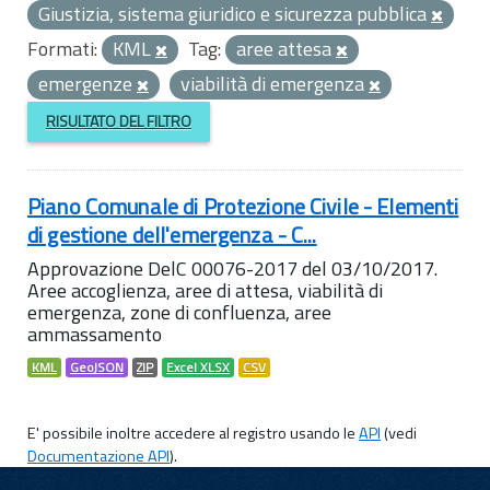
Giustizia, sistema giuridico e sicurezza pubblica
Formati:
KML
Tag:
aree attesa
emergenze
viabilità di emergenza
RISULTATO DEL FILTRO
Piano Comunale di Protezione Civile - Elementi
di gestione dell'emergenza - C...
Approvazione DelC 00076-2017 del 03/10/2017.
Aree accoglienza, aree di attesa, viabilità di
emergenza, zone di confluenza, aree
ammassamento
KML
GeoJSON
ZIP
Excel XLSX
CSV
E' possibile inoltre accedere al registro usando le
API
(vedi
Documentazione API
).