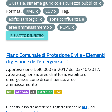
Giustizia, sistema giuridico e sicurezza pubblica
Formati:
KML
CSV
Tag:
edifici strategici
zone confluenza
aree ammassamento
PCPC
RISULTATO DEL FILTRO
Piano Comunale di Protezione Civile - Elementi
di gestione dell'emergenza - C...
Approvazione DelC 00076-2017 del 03/10/2017.
Aree accoglienza, aree di attesa, viabilità di
emergenza, zone di confluenza, aree
ammassamento
KML
GeoJSON
ZIP
Excel XLSX
CSV
E' possibile inoltre accedere al registro usando le
API
(vedi