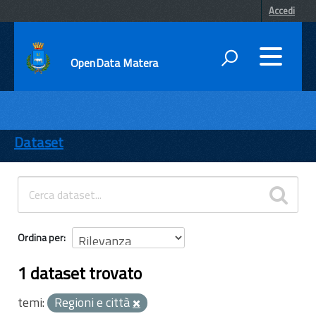
Accedi
OpenData Matera
DATI
ENTI
Dataset
TEMI
INFORMAZIONI
Ordina per
1 dataset trovato
temi:
Regioni e città