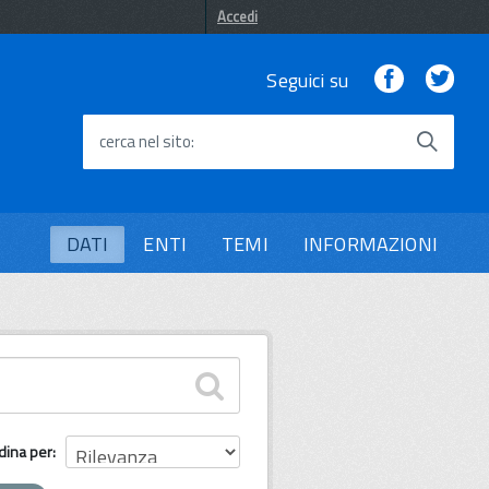
Accedi
Facebook
Twi
Seguici su
cerca nel sito
DATI
ENTI
TEMI
INFORMAZIONI
dina per