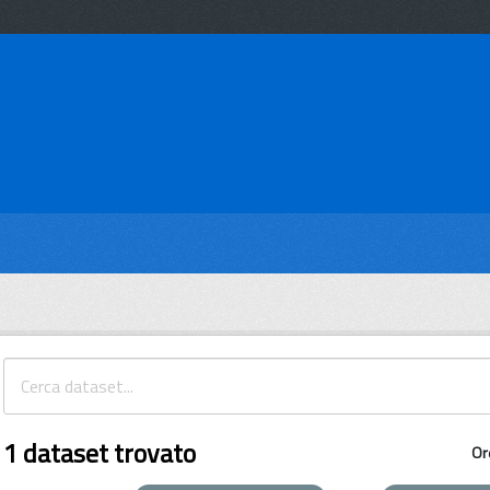
1 dataset trovato
Or