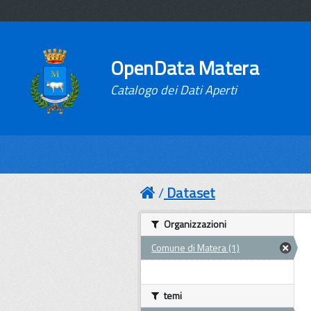
OpenData Matera
Catalogo dei Dati Aperti
Dataset
Organizzazioni
Comune di Matera (1)
temi