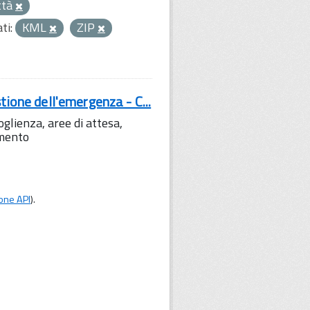
ttà
ti:
KML
ZIP
tione dell'emergenza - C...
lienza, aree di attesa,
amento
one API
).