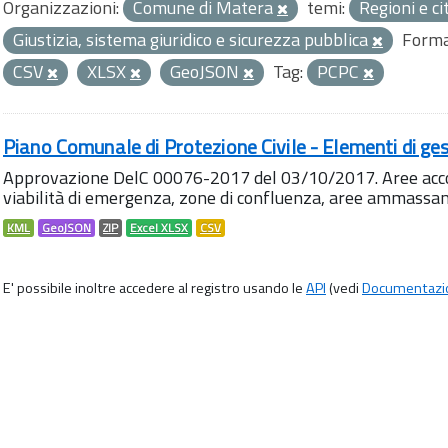
Organizzazioni:
Comune di Matera
temi:
Regioni e ci
Giustizia, sistema giuridico e sicurezza pubblica
Forma
CSV
XLSX
GeoJSON
Tag:
PCPC
Piano Comunale di Protezione Civile - Elementi di ges
Approvazione DelC 00076-2017 del 03/10/2017. Aree accog
viabilità di emergenza, zone di confluenza, aree ammass
KML
GeoJSON
ZIP
Excel XLSX
CSV
E' possibile inoltre accedere al registro usando le
API
(vedi
Documentazi