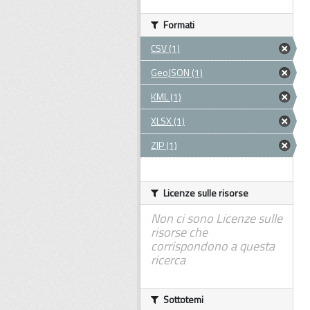
Formati
CSV (1)
GeoJSON (1)
KML (1)
XLSX (1)
ZIP (1)
Licenze sulle risorse
Non ci sono Licenze sulle
risorse che
corrispondono a questa
ricerca
Sottotemi