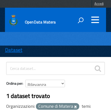
Accedi
OpenData Matera
DATI
ENTI
Dataset
TEMI
INFORMAZIONI
Ordina per
1 dataset trovato
Organizzazioni:
Comune di Matera
temi: