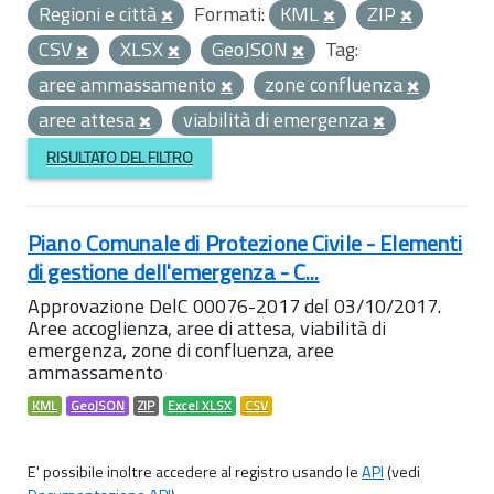
Regioni e città
Formati:
KML
ZIP
CSV
XLSX
GeoJSON
Tag:
aree ammassamento
zone confluenza
aree attesa
viabilità di emergenza
RISULTATO DEL FILTRO
Piano Comunale di Protezione Civile - Elementi
di gestione dell'emergenza - C...
Approvazione DelC 00076-2017 del 03/10/2017.
Aree accoglienza, aree di attesa, viabilità di
emergenza, zone di confluenza, aree
ammassamento
KML
GeoJSON
ZIP
Excel XLSX
CSV
E' possibile inoltre accedere al registro usando le
API
(vedi