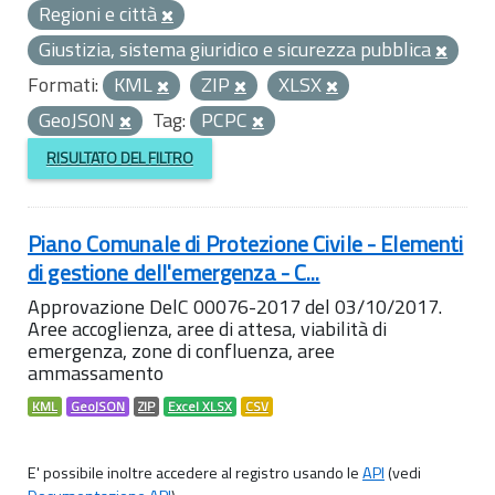
Regioni e città
Giustizia, sistema giuridico e sicurezza pubblica
Formati:
KML
ZIP
XLSX
GeoJSON
Tag:
PCPC
RISULTATO DEL FILTRO
Piano Comunale di Protezione Civile - Elementi
di gestione dell'emergenza - C...
Approvazione DelC 00076-2017 del 03/10/2017.
Aree accoglienza, aree di attesa, viabilità di
emergenza, zone di confluenza, aree
ammassamento
KML
GeoJSON
ZIP
Excel XLSX
CSV
E' possibile inoltre accedere al registro usando le
API
(vedi