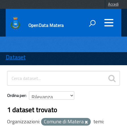
Accedi
OpenData Matera
DATI
ENTI
Dataset
TEMI
INFORMAZIONI
Ordina per
1 dataset trovato
Organizzazioni:
Comune di Matera
temi: