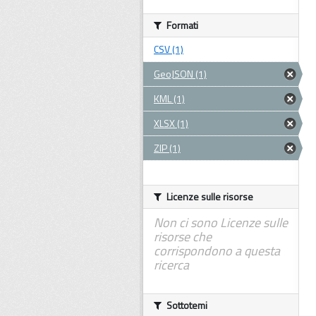
Formati
CSV (1)
GeoJSON (1)
KML (1)
XLSX (1)
ZIP (1)
Licenze sulle risorse
Non ci sono Licenze sulle
risorse che
corrispondono a questa
ricerca
Sottotemi