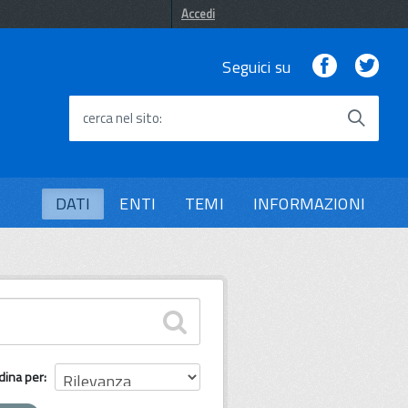
Accedi
Facebook
Twi
Seguici su
cerca nel sito
DATI
ENTI
TEMI
INFORMAZIONI
dina per