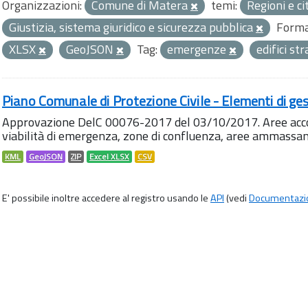
Organizzazioni:
Comune di Matera
temi:
Regioni e ci
Giustizia, sistema giuridico e sicurezza pubblica
Forma
XLSX
GeoJSON
Tag:
emergenze
edifici st
Piano Comunale di Protezione Civile - Elementi di ges
Approvazione DelC 00076-2017 del 03/10/2017. Aree accog
viabilità di emergenza, zone di confluenza, aree ammass
KML
GeoJSON
ZIP
Excel XLSX
CSV
E' possibile inoltre accedere al registro usando le
API
(vedi
Documentazi