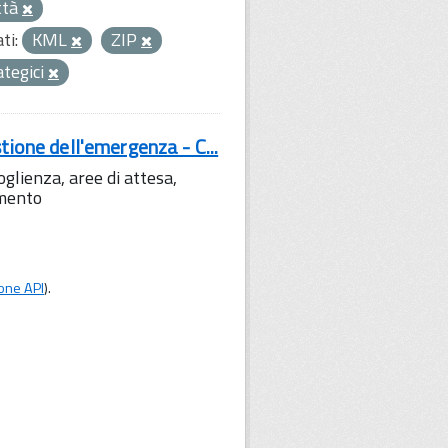
ttà
ti:
KML
ZIP
rategici
tione dell'emergenza - C...
lienza, aree di attesa,
amento
one API
).