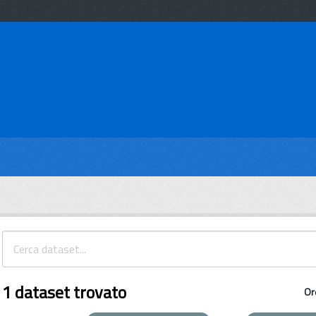
1 dataset trovato
Or