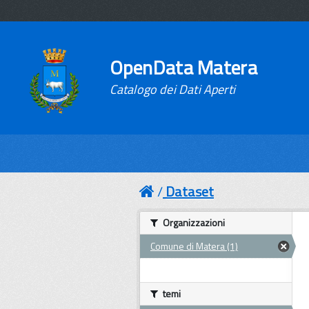
OpenData Matera
Catalogo dei Dati Aperti
Dataset
Organizzazioni
Comune di Matera (1)
temi