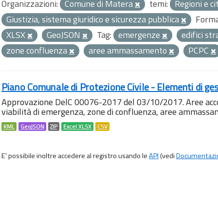
Organizzazioni:
Comune di Matera
temi:
Regioni e ci
Giustizia, sistema giuridico e sicurezza pubblica
Forma
XLSX
GeoJSON
Tag:
emergenze
edifici st
zone confluenza
aree ammassamento
PCPC
Piano Comunale di Protezione Civile - Elementi di ges
Approvazione DelC 00076-2017 del 03/10/2017. Aree accog
viabilità di emergenza, zone di confluenza, aree ammass
KML
GeoJSON
ZIP
Excel XLSX
CSV
E' possibile inoltre accedere al registro usando le
API
(vedi
Documentazi