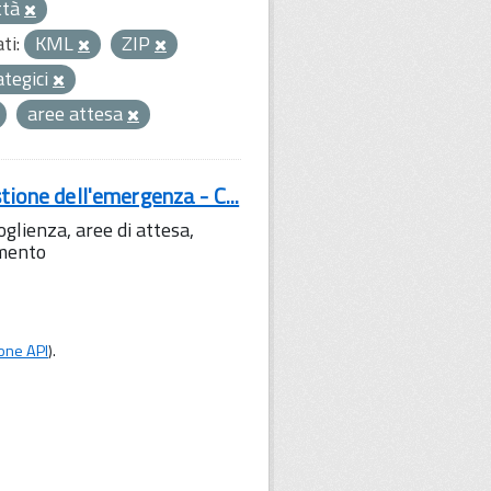
ttà
ti:
KML
ZIP
rategici
aree attesa
tione dell'emergenza - C...
lienza, aree di attesa,
amento
one API
).