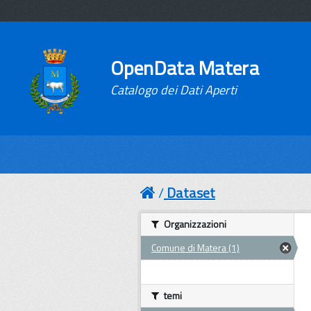
OpenData Matera
Catalogo dei Dati Aperti
Dataset
Organizzazioni
Comune di Matera (1)
temi