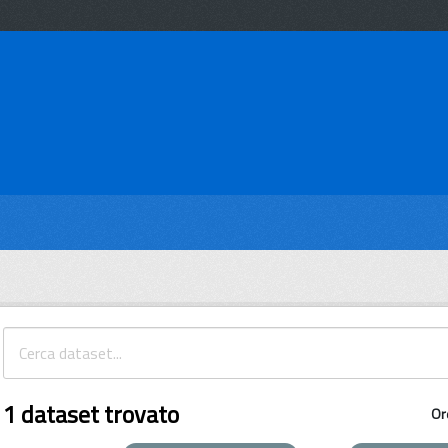
1 dataset trovato
Or