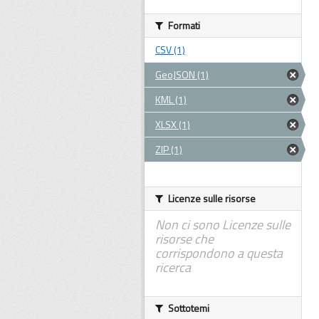
Formati
CSV (1)
GeoJSON (1)
KML (1)
XLSX (1)
ZIP (1)
Licenze sulle risorse
Non ci sono Licenze sulle
risorse che
corrispondono a questa
ricerca
Sottotemi