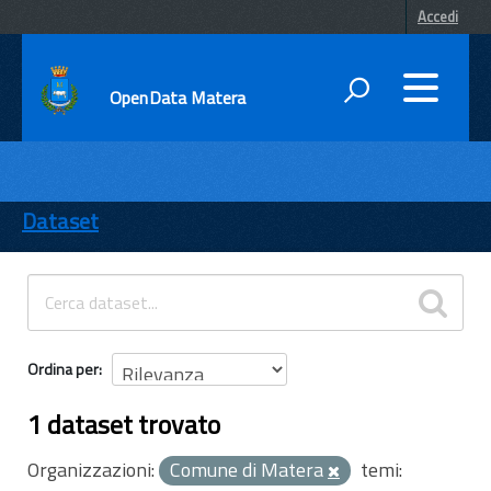
Accedi
OpenData Matera
DATI
ENTI
Dataset
TEMI
INFORMAZIONI
Ordina per
1 dataset trovato
Organizzazioni:
Comune di Matera
temi: