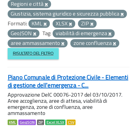
Regioni e città
Giustizia, sistema giuridico e sicurezza pubblica
Formati:
KML
XLSX
ZIP
GeoJSON
Tag:
viabilità di emergenza
aree ammassamento
zone confluenza
RISULTATO DEL FILTRO
Piano Comunale di Protezione Civile - Elementi
di gestione dell'emergenza - C...
Approvazione DelC 00076-2017 del 03/10/2017.
Aree accoglienza, aree di attesa, viabilità di
emergenza, zone di confluenza, aree
ammassamento
KML
GeoJSON
ZIP
Excel XLSX
CSV