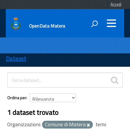
Accedi
OpenData Matera
DATI
ENTI
Dataset
TEMI
INFORMAZIONI
Ordina per
1 dataset trovato
Organizzazioni:
Comune di Matera
temi: