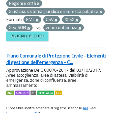
Regioni e città
Giustizia, sistema giuridico e sicurezza pubblica
Formati:
KML
CSV
XLSX
GeoJSON
Tag:
zone confluenza
RISULTATO DEL FILTRO
Piano Comunale di Protezione Civile - Elementi
di gestione dell'emergenza - C...
Approvazione DelC 00076-2017 del 03/10/2017.
Aree accoglienza, aree di attesa, viabilità di
emergenza, zone di confluenza, aree
ammassamento
KML
GeoJSON
ZIP
Excel XLSX
CSV
E' possibile inoltre accedere al registro usando le
API
(vedi