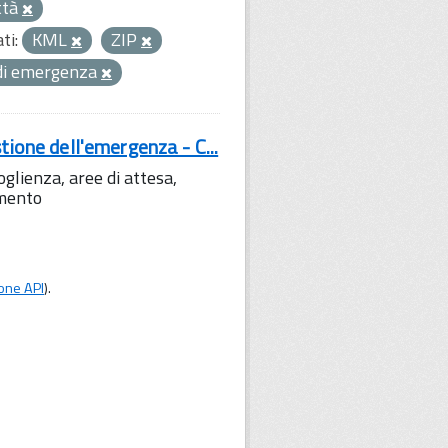
ttà
ti:
KML
ZIP
 di emergenza
tione dell'emergenza - C...
lienza, aree di attesa,
amento
one API
).