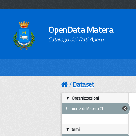
OpenData Matera
Catalogo dei Dati Aperti
Dataset
Organizzazioni
Comune di Matera (1)
temi