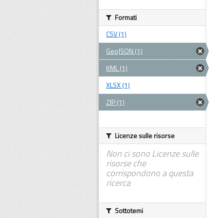
Formati
CSV (1)
GeoJSON (1)
KML (1)
XLSX (1)
ZIP (1)
Licenze sulle risorse
Non ci sono Licenze sulle
risorse che
corrispondono a questa
ricerca
Sottotemi