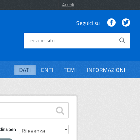
Accedi
Facebook
Twi
Seguici su
cerca nel sito
DATI
ENTI
TEMI
INFORMAZIONI
dina per