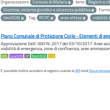
Organizzazioni:
Comune di Matera
temi:
Regioni e ci
Giustizia, sistema giuridico e sicurezza pubblica
Forma
GeoJSON
Tag:
PCPC
aree attesa
viabilità
Piano Comunale di Protezione Civile - Elementi di ges
Approvazione DelC 00076-2017 del 03/10/2017. Aree accog
viabilità di emergenza, zone di confluenza, aree ammass
KML
GeoJSON
ZIP
Excel XLSX
CSV
E' possibile inoltre accedere al registro usando le
API
(vedi
Documentazi