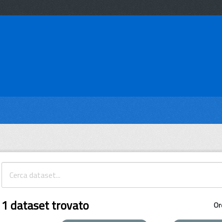
1 dataset trovato
Or