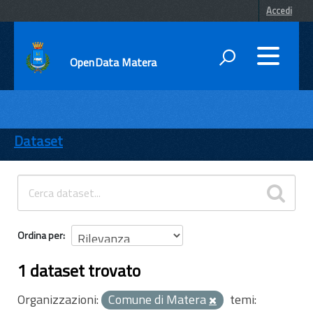
Accedi
OpenData Matera
DATI
ENTI
Dataset
TEMI
INFORMAZIONI
Ordina per
1 dataset trovato
Organizzazioni:
Comune di Matera
temi: