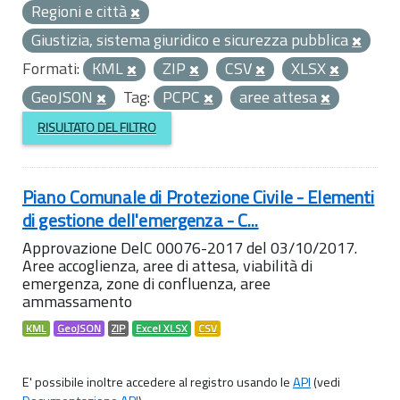
Regioni e città
Giustizia, sistema giuridico e sicurezza pubblica
Formati:
KML
ZIP
CSV
XLSX
GeoJSON
Tag:
PCPC
aree attesa
RISULTATO DEL FILTRO
Piano Comunale di Protezione Civile - Elementi
di gestione dell'emergenza - C...
Approvazione DelC 00076-2017 del 03/10/2017.
Aree accoglienza, aree di attesa, viabilità di
emergenza, zone di confluenza, aree
ammassamento
KML
GeoJSON
ZIP
Excel XLSX
CSV
E' possibile inoltre accedere al registro usando le
API
(vedi