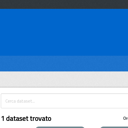
1 dataset trovato
Or