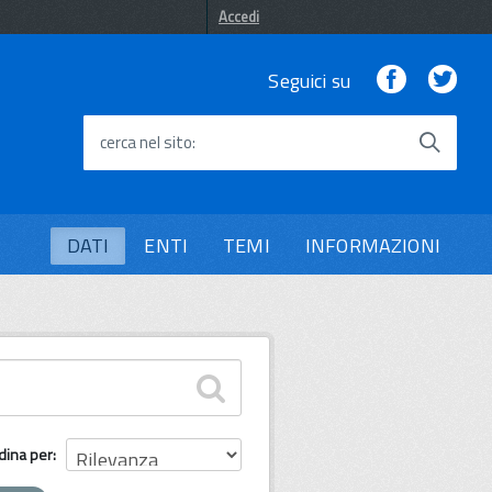
Accedi
Facebook
Twi
Seguici su
cerca nel sito
DATI
ENTI
TEMI
INFORMAZIONI
dina per