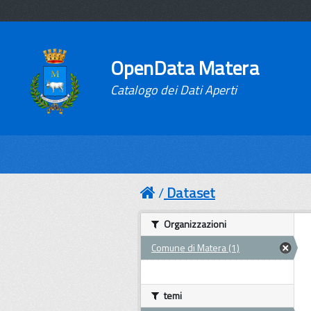
OpenData Matera
Catalogo dei Dati Aperti
Dataset
Organizzazioni
Comune di Matera (1)
temi