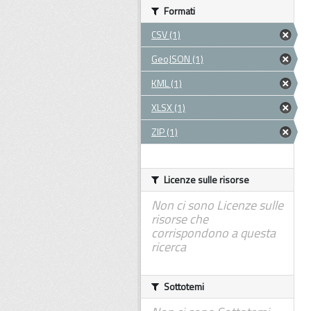
Formati
CSV (1)
GeoJSON (1)
KML (1)
XLSX (1)
ZIP (1)
Licenze sulle risorse
Non ci sono Licenze sulle
risorse che
corrispondono a questa
ricerca
Sottotemi