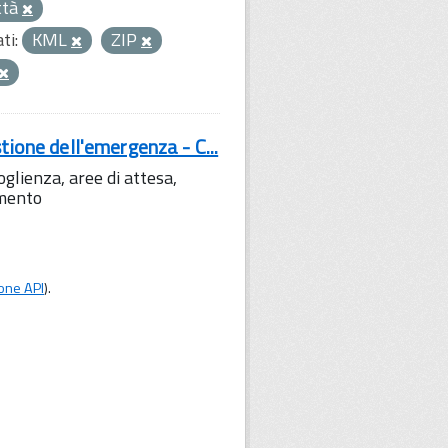
ttà
ti:
KML
ZIP
tione dell'emergenza - C...
lienza, aree di attesa,
amento
one API
).