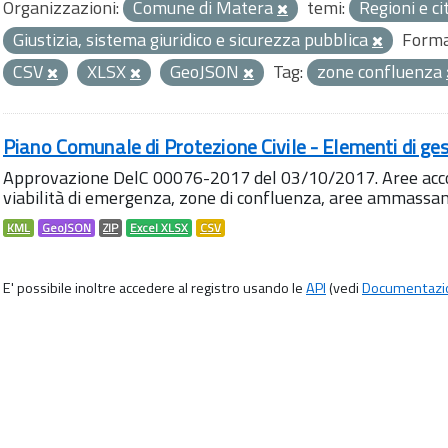
Organizzazioni:
Comune di Matera
temi:
Regioni e ci
Giustizia, sistema giuridico e sicurezza pubblica
Forma
CSV
XLSX
GeoJSON
Tag:
zone confluenza
Piano Comunale di Protezione Civile - Elementi di ges
Approvazione DelC 00076-2017 del 03/10/2017. Aree accog
viabilità di emergenza, zone di confluenza, aree ammass
KML
GeoJSON
ZIP
Excel XLSX
CSV
E' possibile inoltre accedere al registro usando le
API
(vedi
Documentazi