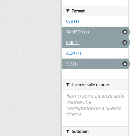
Formati
CSV (1)
GeoJSON (1)
KML (1)
XLSX (1)
ZIP (1)
Licenze sulle risorse
Non ci sono Licenze sulle
risorse che
corrispondono a questa
ricerca
Sottotemi