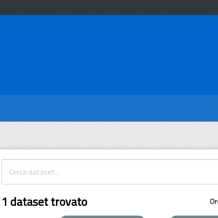
1 dataset trovato
Or