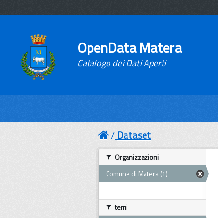
OpenData Matera
Catalogo dei Dati Aperti
Dataset
Organizzazioni
Comune di Matera (1)
temi