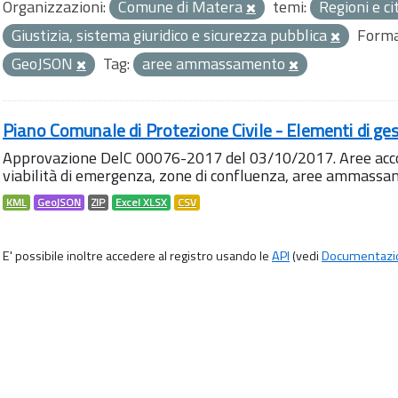
Organizzazioni:
Comune di Matera
temi:
Regioni e ci
Giustizia, sistema giuridico e sicurezza pubblica
Forma
GeoJSON
Tag:
aree ammassamento
Piano Comunale di Protezione Civile - Elementi di ges
Approvazione DelC 00076-2017 del 03/10/2017. Aree accog
viabilità di emergenza, zone di confluenza, aree ammass
KML
GeoJSON
ZIP
Excel XLSX
CSV
E' possibile inoltre accedere al registro usando le
API
(vedi
Documentazi