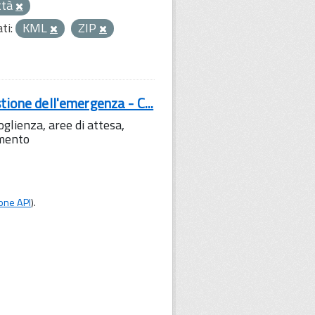
ttà
ti:
KML
ZIP
tione dell'emergenza - C...
lienza, aree di attesa,
amento
one API
).