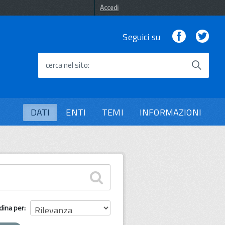
Accedi
Facebook
Twi
Seguici su
cerca nel sito
DATI
ENTI
TEMI
INFORMAZIONI
dina per