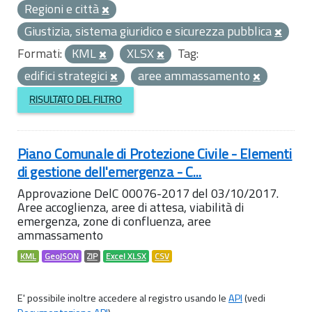
Regioni e città
Giustizia, sistema giuridico e sicurezza pubblica
Formati:
KML
XLSX
Tag:
edifici strategici
aree ammassamento
RISULTATO DEL FILTRO
Piano Comunale di Protezione Civile - Elementi
di gestione dell'emergenza - C...
Approvazione DelC 00076-2017 del 03/10/2017.
Aree accoglienza, aree di attesa, viabilità di
emergenza, zone di confluenza, aree
ammassamento
KML
GeoJSON
ZIP
Excel XLSX
CSV
E' possibile inoltre accedere al registro usando le
API
(vedi