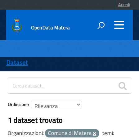
Accedi
OpenData Matera
DATI
ENTI
Dataset
TEMI
INFORMAZIONI
Ordina per
1 dataset trovato
Organizzazioni:
Comune di Matera
temi: