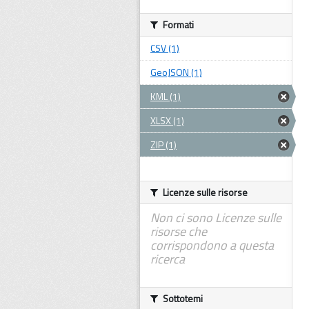
Formati
CSV (1)
GeoJSON (1)
KML (1)
XLSX (1)
ZIP (1)
Licenze sulle risorse
Non ci sono Licenze sulle
risorse che
corrispondono a questa
ricerca
Sottotemi