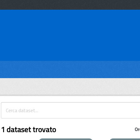
1 dataset trovato
Or