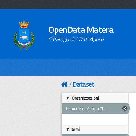
OpenData Matera
Catalogo dei Dati Aperti
Dataset
Organizzazioni
Comune di Matera (1)
temi