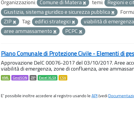
Organizzazioni:
Comune di Matera
temi:
Regioni e ci
Giustizia, sistema giuridico e sicurezza pubblica
Forma
ZIP
Tag:
edifici strategici
viabilità di emergenz
aree ammassamento
PCPC
Piano Comunale di Protezione Civile - Elementi di ges
Approvazione DelC 00076-2017 del 03/10/2017. Aree accog
viabilità di emergenza, zone di confluenza, aree ammass
KML
GeoJSON
ZIP
Excel XLSX
CSV
E' possibile inoltre accedere al registro usando le
API
(vedi
Documentazi