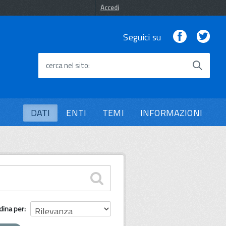
Accedi
Facebook
Twi
Seguici su
cerca nel sito
DATI
ENTI
TEMI
INFORMAZIONI
dina per