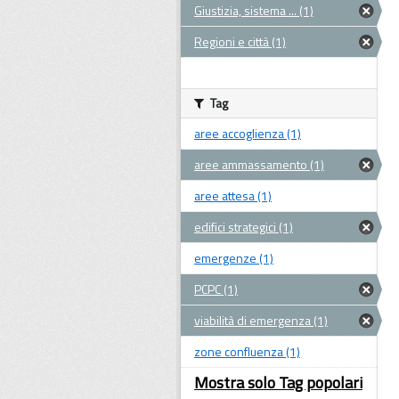
Giustizia, sistema ... (1)
Regioni e città (1)
Tag
aree accoglienza (1)
aree ammassamento (1)
aree attesa (1)
edifici strategici (1)
emergenze (1)
PCPC (1)
viabilità di emergenza (1)
zone confluenza (1)
Mostra solo Tag popolari