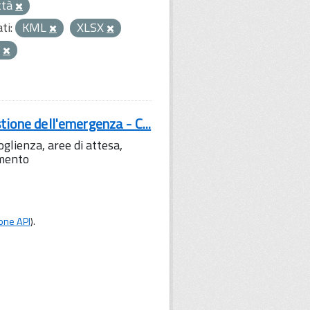
ttà
ti:
KML
XLSX
a
tione dell'emergenza - C...
lienza, aree di attesa,
amento
one API
).