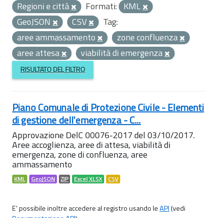
Regioni e città
Formati:
KML
GeoJSON
CSV
Tag:
aree ammassamento
zone confluenza
aree attesa
viabilità di emergenza
RISULTATO DEL FILTRO
Piano Comunale di Protezione Civile - Elementi
di gestione dell'emergenza - C...
Approvazione DelC 00076-2017 del 03/10/2017.
Aree accoglienza, aree di attesa, viabilità di
emergenza, zone di confluenza, aree
ammassamento
KML
GeoJSON
ZIP
Excel XLSX
CSV
E' possibile inoltre accedere al registro usando le
API
(vedi