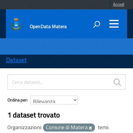
Accedi
OpenData Matera
DATI
ENTI
Dataset
TEMI
INFORMAZIONI
Ordina per
1 dataset trovato
Organizzazioni:
Comune di Matera
temi: