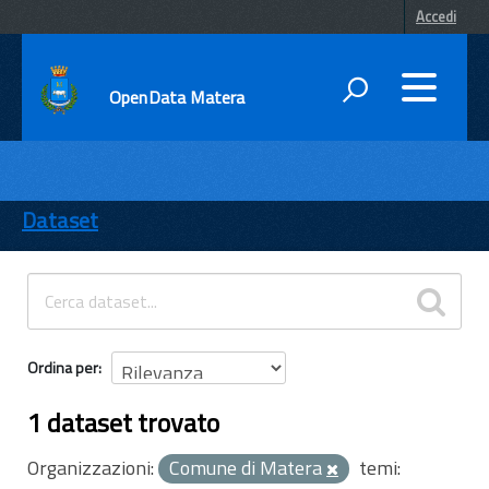
Accedi
OpenData Matera
DATI
ENTI
Dataset
TEMI
INFORMAZIONI
Ordina per
1 dataset trovato
Organizzazioni:
Comune di Matera
temi: