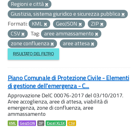
Regioni e città
Giustizia, sistema giuridico e sicurezza pubblica
Formati:
KML
GeoJSON
ZIP
CSV
Tag:
aree ammassamento
zone confluenza
aree attesa
RISULTATO DEL FILTRO
Piano Comunale di Protezione Civile - Elementi
di gestione dell'emergenza - C...
Approvazione DelC 00076-2017 del 03/10/2017.
Aree accoglienza, aree di attesa, viabilità di
emergenza, zone di confluenza, aree
ammassamento
KML
GeoJSON
ZIP
Excel XLSX
CSV