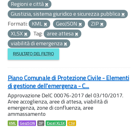
Regioni e città
Giustizia, sistema giuridico e sicurezza pubblica
Formati:
KML
GeoJSON
ZIP
XLSX
Tag:
aree attesa
viabilità di emergenza
RISULTATO DEL FILTRO
Piano Comunale di Protezione Civile - Elementi
di gestione dell'emergenza - C...
Approvazione DelC 00076-2017 del 03/10/2017.
Aree accoglienza, aree di attesa, viabilità di
emergenza, zone di confluenza, aree
ammassamento
KML
GeoJSON
ZIP
Excel XLSX
CSV