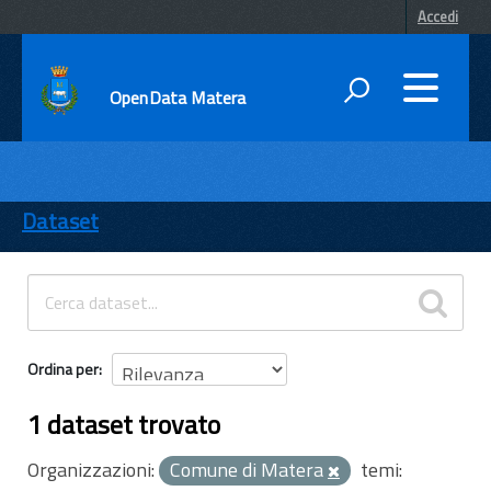
Accedi
OpenData Matera
DATI
ENTI
Dataset
TEMI
INFORMAZIONI
Ordina per
1 dataset trovato
Organizzazioni:
Comune di Matera
temi: