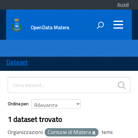
Accedi
OpenData Matera
DATI
ENTI
Dataset
TEMI
INFORMAZIONI
Ordina per
1 dataset trovato
Organizzazioni:
Comune di Matera
temi: