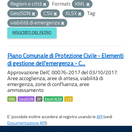
Regioni e città
Formati:
KML
GeoJSON
CSV
XLSX
Tag:
viabilità di emergenza
RISULTATO DEL FILTRO
Piano Comunale di Protezione Civile - Elementi
di gestione dell'emergenza - C...
Approvazione DelC 00076-2017 del 03/10/2017.
Aree accoglienza, aree di attesa, viabilità di
emergenza, zone di confluenza, aree
ammassamento
KML
GeoJSON
ZIP
Excel XLSX
CSV
E' possibile inoltre accedere al registro usando le
API
(vedi
Documentazione API
).