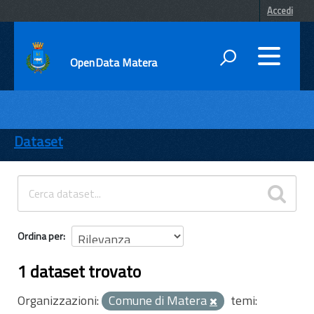
Accedi
OpenData Matera
DATI
ENTI
Dataset
TEMI
INFORMAZIONI
Ordina per
1 dataset trovato
Organizzazioni:
Comune di Matera
temi: