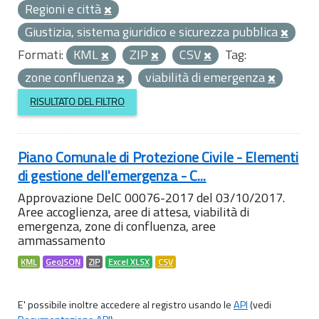
Regioni e città
Giustizia, sistema giuridico e sicurezza pubblica
Formati:
KML
ZIP
CSV
Tag:
zone confluenza
viabilità di emergenza
RISULTATO DEL FILTRO
Piano Comunale di Protezione Civile - Elementi
di gestione dell'emergenza - C...
Approvazione DelC 00076-2017 del 03/10/2017.
Aree accoglienza, aree di attesa, viabilità di
emergenza, zone di confluenza, aree
ammassamento
KML
GeoJSON
ZIP
Excel XLSX
CSV
E' possibile inoltre accedere al registro usando le
API
(vedi