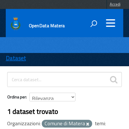
Accedi
OpenData Matera
DATI
ENTI
Dataset
TEMI
INFORMAZIONI
Ordina per
1 dataset trovato
Organizzazioni:
Comune di Matera
temi: