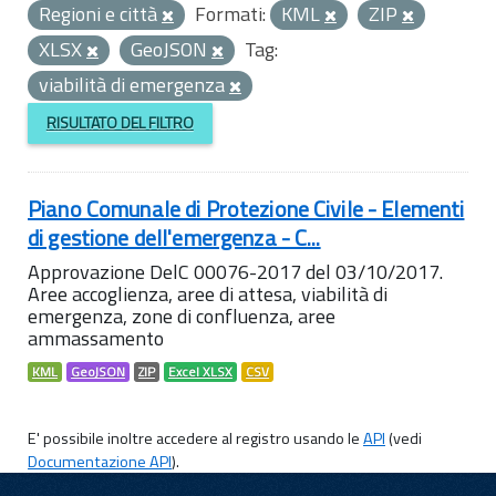
Regioni e città
Formati:
KML
ZIP
XLSX
GeoJSON
Tag:
viabilità di emergenza
RISULTATO DEL FILTRO
Piano Comunale di Protezione Civile - Elementi
di gestione dell'emergenza - C...
Approvazione DelC 00076-2017 del 03/10/2017.
Aree accoglienza, aree di attesa, viabilità di
emergenza, zone di confluenza, aree
ammassamento
KML
GeoJSON
ZIP
Excel XLSX
CSV
E' possibile inoltre accedere al registro usando le
API
(vedi
Documentazione API
).