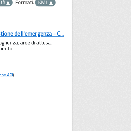
ttà
Formati:
KML
tione dell'emergenza - C...
lienza, aree di attesa,
amento
one API
).