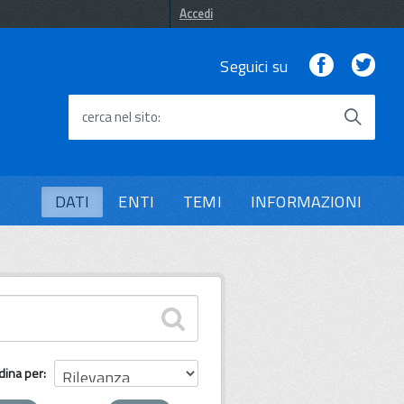
Accedi
Facebook
Twi
Seguici su
cerca nel sito
DATI
ENTI
TEMI
INFORMAZIONI
dina per