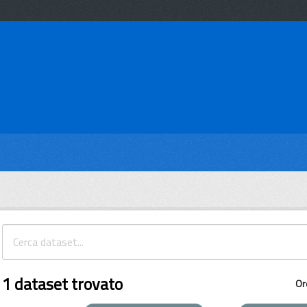
1 dataset trovato
Or