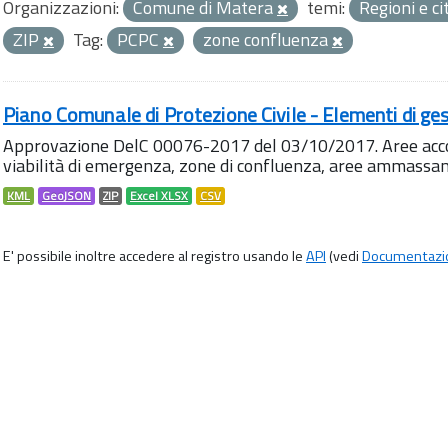
Organizzazioni:
Comune di Matera
temi:
Regioni e ci
ZIP
Tag:
PCPC
zone confluenza
Piano Comunale di Protezione Civile - Elementi di ges
Approvazione DelC 00076-2017 del 03/10/2017. Aree accog
viabilità di emergenza, zone di confluenza, aree ammass
KML
GeoJSON
ZIP
Excel XLSX
CSV
E' possibile inoltre accedere al registro usando le
API
(vedi
Documentazi