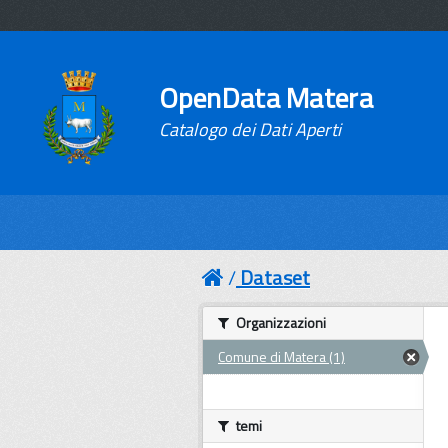
OpenData Matera
Catalogo dei Dati Aperti
Dataset
Organizzazioni
Comune di Matera (1)
temi