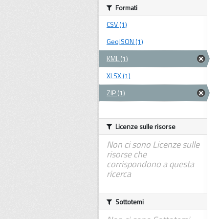
Formati
CSV (1)
GeoJSON (1)
KML (1)
XLSX (1)
ZIP (1)
Licenze sulle risorse
Non ci sono Licenze sulle
risorse che
corrispondono a questa
ricerca
Sottotemi