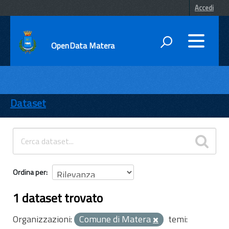
Accedi
OpenData Matera
DATI
ENTI
Dataset
TEMI
INFORMAZIONI
Ordina per
1 dataset trovato
Organizzazioni:
Comune di Matera
temi: