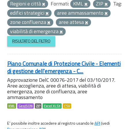
Regioni e città
Formati:
KML
ZIP
Tag:
edifici strategici
aree ammassamento
zone confluenza
aree attesa
viabilità di emergenza
RISULTATO DEL FILTRO
Piano Comunale di Protezione Civile - Elementi
di gestione dell'emergenza - C...
Approvazione DelC 00076-2017 del 03/10/2017.
Aree accoglienza, aree di attesa, viabilità di
emergenza, zone di confluenza, aree
ammassamento
KML
GeoJSON
ZIP
Excel XLSX
CSV
E' possibile inoltre accedere al registro usando le
API
(vedi