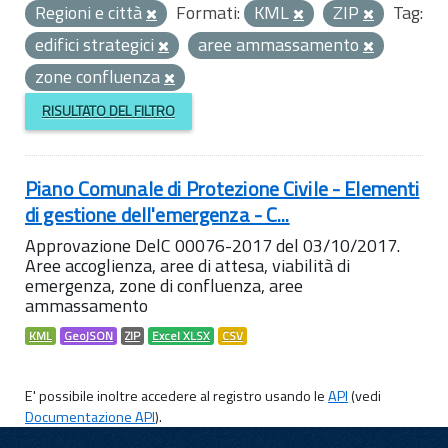
Regioni e città
Formati:
KML
ZIP
Tag:
edifici strategici
aree ammassamento
zone confluenza
RISULTATO DEL FILTRO
Piano Comunale di Protezione Civile - Elementi
di gestione dell'emergenza - C...
Approvazione DelC 00076-2017 del 03/10/2017.
Aree accoglienza, aree di attesa, viabilità di
emergenza, zone di confluenza, aree
ammassamento
KML
GeoJSON
ZIP
Excel XLSX
CSV
E' possibile inoltre accedere al registro usando le
API
(vedi
Documentazione API
).