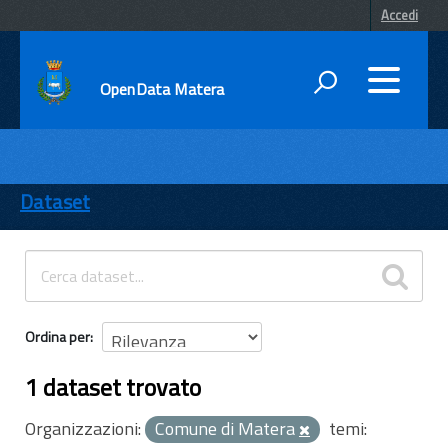
Accedi
OpenData Matera
DATI
ENTI
Dataset
TEMI
INFORMAZIONI
Ordina per
1 dataset trovato
Organizzazioni:
Comune di Matera
temi: