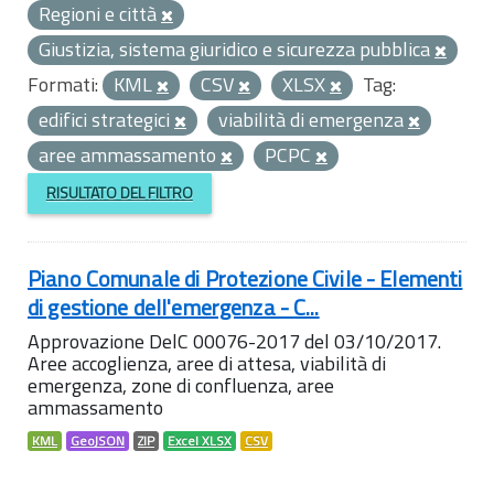
Regioni e città
Giustizia, sistema giuridico e sicurezza pubblica
Formati:
KML
CSV
XLSX
Tag:
edifici strategici
viabilità di emergenza
aree ammassamento
PCPC
RISULTATO DEL FILTRO
Piano Comunale di Protezione Civile - Elementi
di gestione dell'emergenza - C...
Approvazione DelC 00076-2017 del 03/10/2017.
Aree accoglienza, aree di attesa, viabilità di
emergenza, zone di confluenza, aree
ammassamento
KML
GeoJSON
ZIP
Excel XLSX
CSV