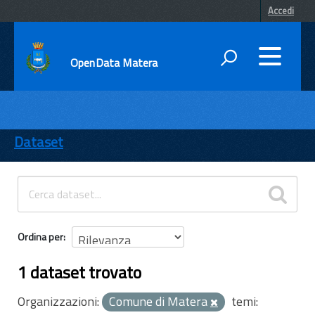
Accedi
OpenData Matera
DATI
ENTI
Dataset
TEMI
INFORMAZIONI
Ordina per
1 dataset trovato
Organizzazioni:
Comune di Matera
temi: