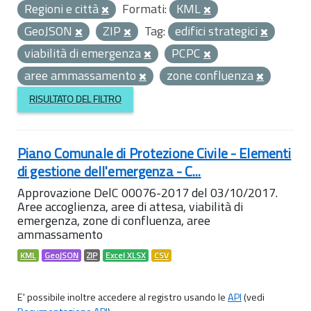
Regioni e città
Formati:
KML
GeoJSON
ZIP
Tag:
edifici strategici
viabilità di emergenza
PCPC
aree ammassamento
zone confluenza
RISULTATO DEL FILTRO
Piano Comunale di Protezione Civile - Elementi
di gestione dell'emergenza - C...
Approvazione DelC 00076-2017 del 03/10/2017.
Aree accoglienza, aree di attesa, viabilità di
emergenza, zone di confluenza, aree
ammassamento
KML
GeoJSON
ZIP
Excel XLSX
CSV
E' possibile inoltre accedere al registro usando le
API
(vedi