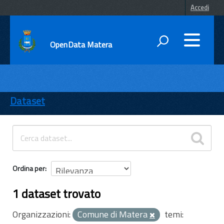
Accedi
OpenData Matera
DATI
ENTI
Dataset
TEMI
INFORMAZIONI
Ordina per
1 dataset trovato
Organizzazioni:
Comune di Matera
temi: