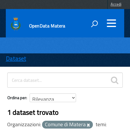
Accedi
OpenData Matera
DATI
ENTI
Dataset
TEMI
INFORMAZIONI
Ordina per
1 dataset trovato
Organizzazioni:
Comune di Matera
temi: