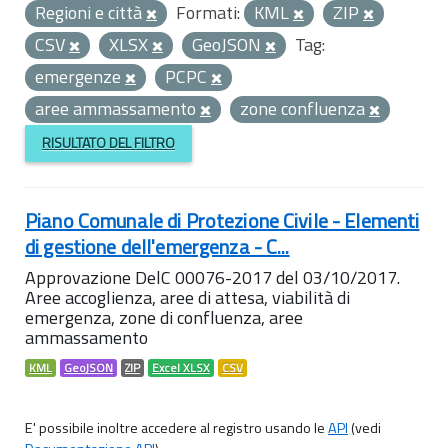
Regioni e città
Formati:
KML
ZIP
CSV
XLSX
GeoJSON
Tag:
emergenze
PCPC
aree ammassamento
zone confluenza
RISULTATO DEL FILTRO
Piano Comunale di Protezione Civile - Elementi
di gestione dell'emergenza - C...
Approvazione DelC 00076-2017 del 03/10/2017.
Aree accoglienza, aree di attesa, viabilità di
emergenza, zone di confluenza, aree
ammassamento
KML
GeoJSON
ZIP
Excel XLSX
CSV
E' possibile inoltre accedere al registro usando le
API
(vedi