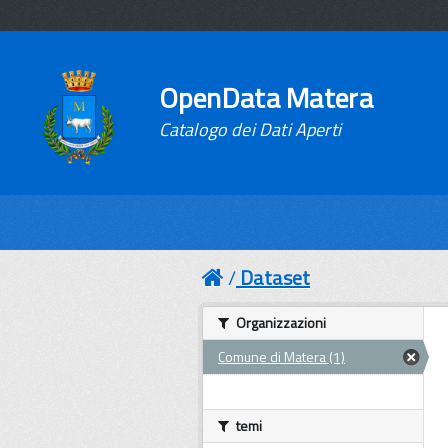
OpenData Matera
Catalogo dei Dati Aperti
Dataset
Organizzazioni
Comune di Matera (1)
temi