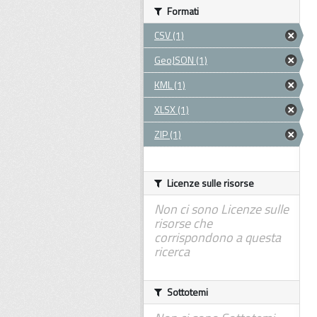
Formati
CSV (1)
GeoJSON (1)
KML (1)
XLSX (1)
ZIP (1)
Licenze sulle risorse
Non ci sono Licenze sulle
risorse che
corrispondono a questa
ricerca
Sottotemi