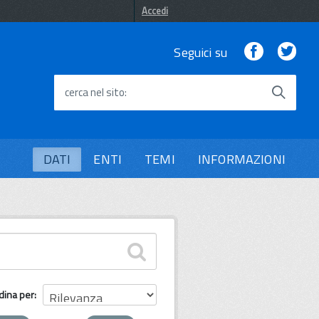
Accedi
Facebook
Twi
Seguici su
cerca nel sito
DATI
ENTI
TEMI
INFORMAZIONI
dina per