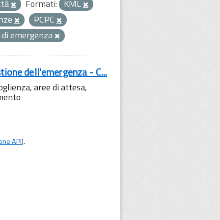
ttà
Formati:
KML
nze
PCPC
tà di emergenza
tione dell'emergenza - C...
lienza, aree di attesa,
amento
one API
).