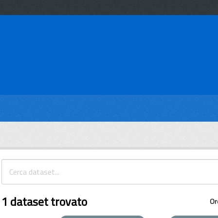
1 dataset trovato
Or