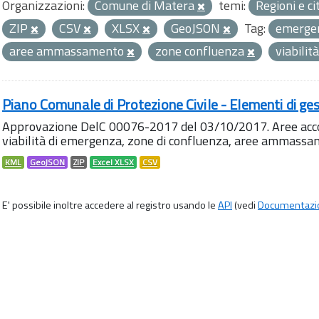
Organizzazioni:
Comune di Matera
temi:
Regioni e ci
ZIP
CSV
XLSX
GeoJSON
Tag:
emerge
aree ammassamento
zone confluenza
viabili
Piano Comunale di Protezione Civile - Elementi di ges
Approvazione DelC 00076-2017 del 03/10/2017. Aree accog
viabilità di emergenza, zone di confluenza, aree ammass
KML
GeoJSON
ZIP
Excel XLSX
CSV
E' possibile inoltre accedere al registro usando le
API
(vedi
Documentazi