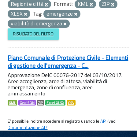
Regioni e città
Formati:
KML
ZIP
XLSX
Tag:
emergenze
viabilità di emergenza
RISULTATO DEL FILTRO
Piano Comunale di Protezione Civile - Elementi
di gestione dell'emergenza - C...
Approvazione DelC 00076-2017 del 03/10/2017.
Aree accoglienza, aree di attesa, viabilità di
emergenza, zone di confluenza, aree
ammassamento
KML
GeoJSON
ZIP
Excel XLSX
CSV
E' possibile inoltre accedere al registro usando le
API
(vedi
Documentazione API
).