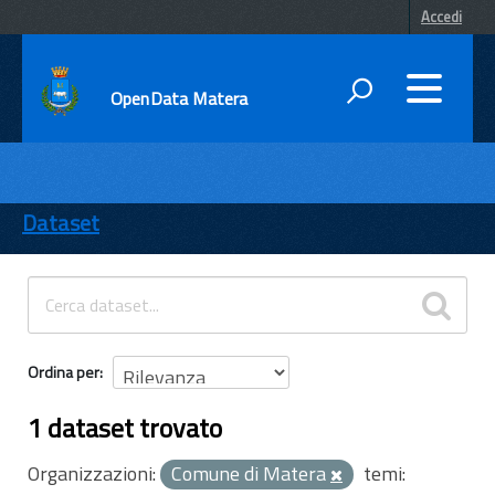
Accedi
OpenData Matera
DATI
ENTI
Dataset
TEMI
INFORMAZIONI
Ordina per
1 dataset trovato
Organizzazioni:
Comune di Matera
temi: