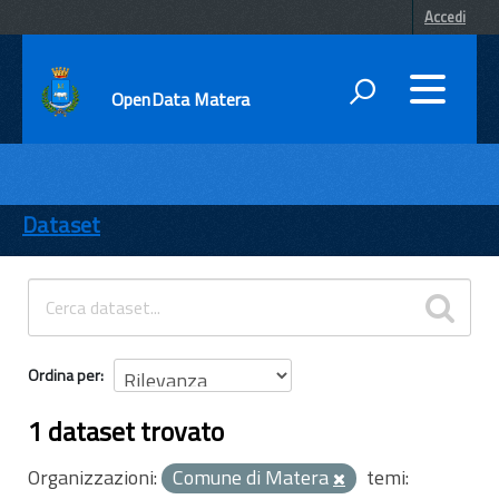
Accedi
OpenData Matera
DATI
ENTI
Dataset
TEMI
INFORMAZIONI
Ordina per
1 dataset trovato
Organizzazioni:
Comune di Matera
temi: