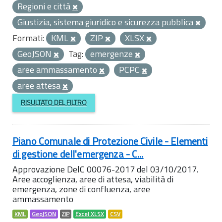
Regioni e città
Giustizia, sistema giuridico e sicurezza pubblica
Formati:
KML
ZIP
XLSX
GeoJSON
Tag:
emergenze
aree ammassamento
PCPC
aree attesa
RISULTATO DEL FILTRO
Piano Comunale di Protezione Civile - Elementi
di gestione dell'emergenza - C...
Approvazione DelC 00076-2017 del 03/10/2017.
Aree accoglienza, aree di attesa, viabilità di
emergenza, zone di confluenza, aree
ammassamento
KML
GeoJSON
ZIP
Excel XLSX
CSV